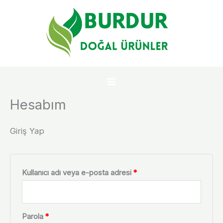
İçeriğe
Gerekli
Gerekli
Gerekli
Gerekli
atla
Hesabım
Giriş Yap
Kullanıcı adı veya e-posta adresi
*
Parola
*